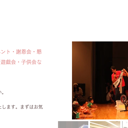
ベント・謝恩会・懇
お遊戯会・子供会な
い。
たします。まずはお気