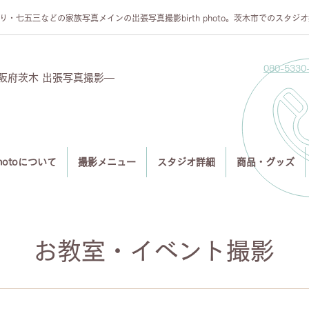
り・七五三などの家族写真メインの出張写真撮影birth photo。茨木市でのスタジ
080-5330
府茨木 出張写真撮影—
 photoについて
撮影メニュー
スタジオ詳細
商品・グッズ
お教室・イベント撮影