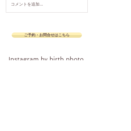
コメントを追加…
お宮参り出張写真撮影
お宮参り出張
神戸湊川神社
神戸湊川神社
ご予約・お問合せはこちら
Instagram by birth photo
@birth_photo_naka