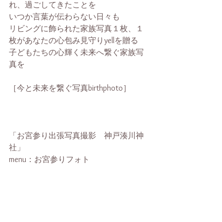
れ、過ごしてきたことを
いつか言葉が伝わらない日々も
リビングに飾られた家族写真１枚、１
枚があなたの心包み見守りyellを贈る
子どもたちの心輝く未来へ繋ぐ家族写
真を 
［今と未来を繋ぐ写真birthphoto］
「お宮参り出張写真撮影　神戸湊川神
社」
menu：お宮参りフォト